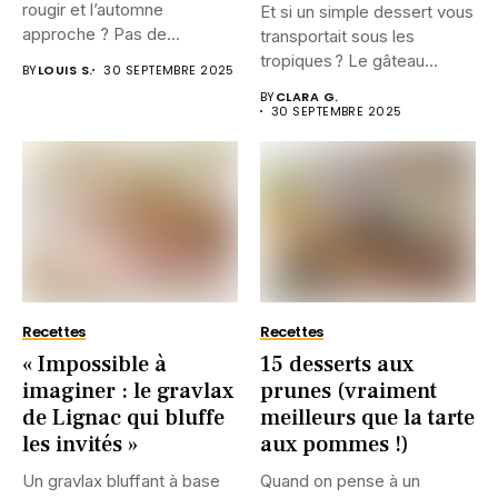
rougir et l’automne
Et si un simple dessert vous
approche ? Pas de
transportait sous les
panique....
tropiques ? Le gâteau...
BY
LOUIS S.
30 SEPTEMBRE 2025
BY
CLARA G.
30 SEPTEMBRE 2025
Recettes
Recettes
« Impossible à
15 desserts aux
imaginer : le gravlax
prunes (vraiment
de Lignac qui bluffe
meilleurs que la tarte
les invités »
aux pommes !)
Un gravlax bluffant à base
Quand on pense à un