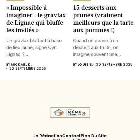
« Impossible à
15 desserts aux
imaginer : le gravlax
prunes (vraiment
de Lignac qui bluffe
meilleurs que la tarte
les invités »
aux pommes !)
Un gravlax bluffant à base
Quand on pense à un
de lieu jaune, signé Cyril
dessert aux fruits, on
Lignac ?...
imagine souvent une...
BY
MICKAEL K.
BY
LOUIS S.
30 SEPTEMBRE 2025
30 SEPTEMBRE 2025
La Rédaction
Contact
Plan Du Site