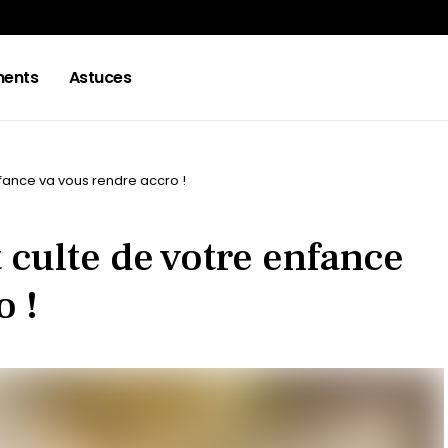
ments
Astuces
fance va vous rendre accro !
 culte de votre enfance
o !