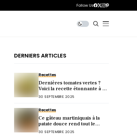
Follow Us
DERNIERS ARTICLES
Recettes
Dernières tomates vertes ?
Voici la recette étonnante à ne
surtout pas rater !
30 SEPTEMBRE 2025
Recettes
Ce gâteau martiniquais à la
patate douce rend tout le
monde accro (voici pourquoi)
30 SEPTEMBRE 2025