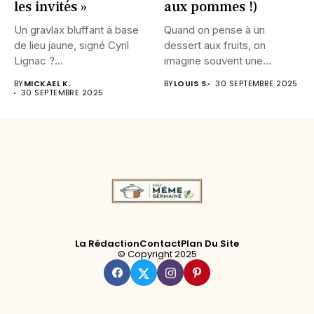
les invités »
aux pommes !)
Un gravlax bluffant à base
Quand on pense à un
de lieu jaune, signé Cyril
dessert aux fruits, on
Lignac ?...
imagine souvent une...
BY
MICKAEL K.
BY
LOUIS S.
30 SEPTEMBRE 2025
30 SEPTEMBRE 2025
La Rédaction
Contact
Plan Du Site
© Copyright 2025